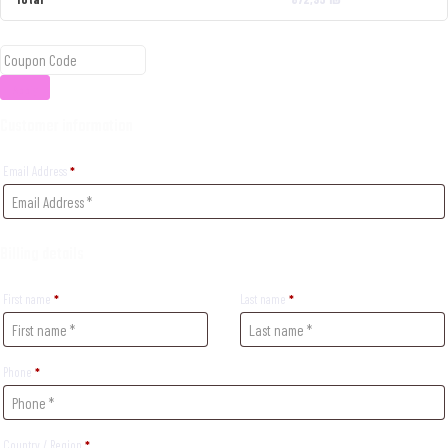
Apply
Customer information
Email Address
*
Billing details
First name
*
Last name
*
Phone
*
Country / Region
*