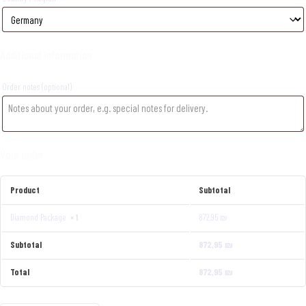
Additional information
Order notes
(optional)
Your order
Product
Subtotal
Diamond Package
× 1
872,95
₪
Subtotal
872,95
₪
Total
872,95
₪