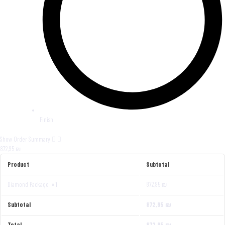
Finish
Show Order Summary
872,95 ₪
Product
Subtotal
Diamond Package
× 1
872,95
₪
Subtotal
872,95
₪
Total
872,95
₪