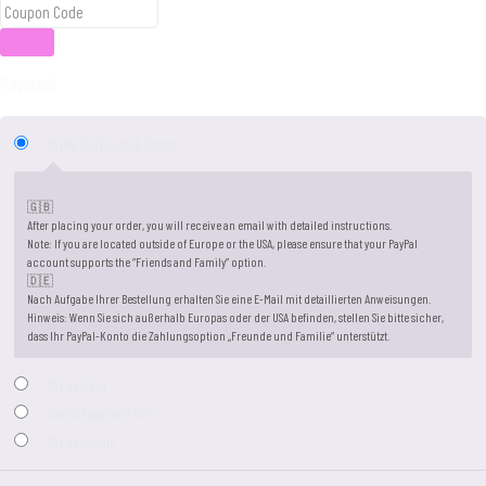
Apply
Payment
PayPal As Friends & Family
🇬🇧
After placing your order, you will receive an email with detailed instructions.
Note: If you are located outside of Europe or the USA, please ensure that your PayPal
account supports the “Friends and Family” option.
🇩🇪
Nach Aufgabe Ihrer Bestellung erhalten Sie eine E-Mail mit detaillierten Anweisungen.
Hinweis: Wenn Sie sich außerhalb Europas oder der USA befinden, stellen Sie bitte sicher,
dass Ihr PayPal-Konto die Zahlungsoption „Freunde und Familie“ unterstützt.
Pay by Card
Revolut payment link
Pay by Crypto