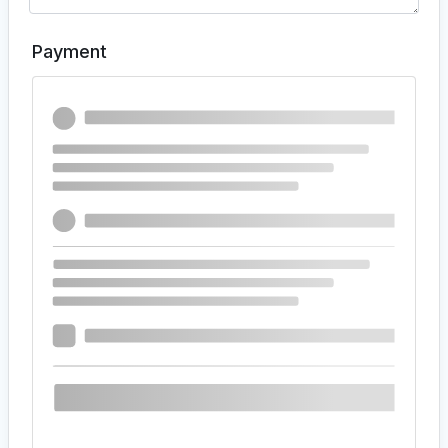
Payment
PayPal As Friends & Family
After placing your order, you will receive an email with
detailed instructions.
Note: If you are located outside of Europe or the USA,
please ensure that your PayPal account supports the
“Friends and Family” option.
Nach Aufgabe Ihrer Bestellung erhalten Sie eine E-Mail mit
detaillierten Anweisungen.
Hinweis: Wenn Sie sich außerhalb Europas oder der USA
befinden, stellen Sie bitte sicher, dass Ihr PayPal-Konto
die Zahlungsoption „Freunde und Familie“ unterstützt.
Pay by Card