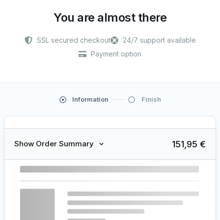
You are almost there
SSL secured checkout
24/7 support available
Payment option
Information
Finish
151,95 €
Show Order Summary
151,95
€
Diamond Package
× 1
Subtotal
151,95
€