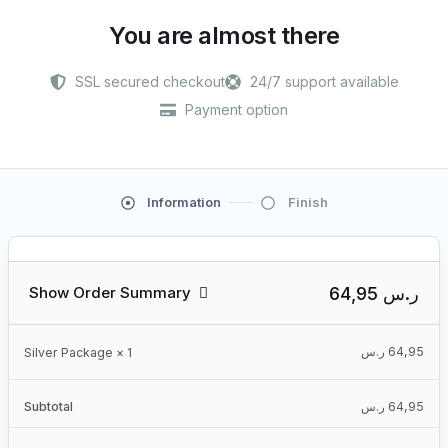
You are almost there
SSL secured checkout
24/7 support available
Payment option
Information
Finish
64,95 ر.س
Show Order Summary
ر.س
64,95
Silver Package
× 1
Subtotal
ر.س
64,95